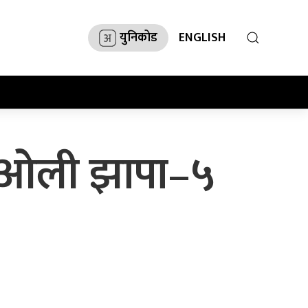
युनिकोड
ENGLISH
्ष ओली झापा–५