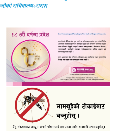
नमन्त्रीको सचिवालय÷रासस