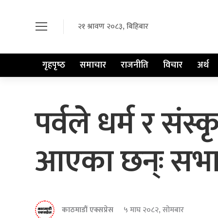
२१ श्रावण २०८३, बिहिबार
गृहपृष्‍ठ
समाचार
राजनीति
विचार
अर्थ
पर्वले धर्म र संस्क
आएका छन्ः सभा
काठमाडौं एक्सप्रेस
५ माघ २०८२, सोमबार