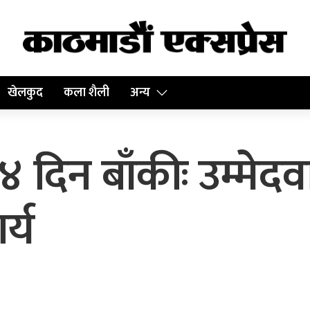
खेलकुद
कला शैली
अन्य
दिन बाँकीः उम्मेदवा
्य