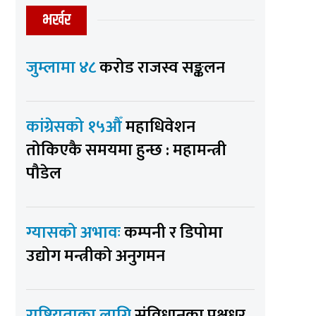
भर्खर
जुम्लामा ४८
करोड राजस्व सङ्कलन
कांग्रेसको १५औँ
महाधिवेशन
तोकिएकै समयमा हुन्छ : महामन्त्री
पौडेल
ग्यासको अभावः
कम्पनी र डिपोमा
उद्योग मन्त्रीको अनुगमन
राष्ट्रियताका लागि
संविधानका पक्षधर