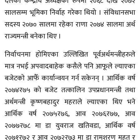
दलको केन्द्रीय अध्यक्षका रुपमा २०६८ देखि २०७२
सालसम्म भूमिका निर्वाह गरेका थियो । संविधानसभा
सदस्य २०७० सालमा रहेका राणा २०७४ सालमा अर्थ
राज्यमन्त्री बनेका थिए ।
निर्वाचनमा होमिएका उल्लिखित पूर्वअर्थमन्त्रीहरुले
मात्र नभई अपवादबाहेक कसैले पनि आफूले ल्याएका
बजेटको आफैँ कार्यान्वयन गर्न सकेनन् । आर्थिक वर्ष
२०७४र७५ को बजेट तत्कालिन उपप्रधानमन्त्री तथा
अर्थमन्त्री कृष्णबहादुर महराले ल्याएका थिए भने
आर्थिक वर्ष २०७५र७६, आव २०७६र७७, आव
२०७७र७८ मा डा युवराज खतिवडा, आर्थिक वर्ष
२०७१र७२ र आव २०७२र७३ मा डा रामशरण महत र