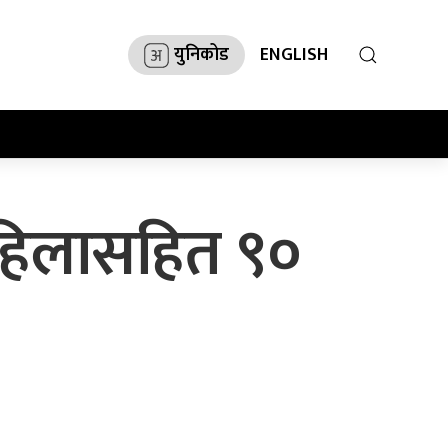
युनिकोड
ENGLISH
 महिलासहित ९०