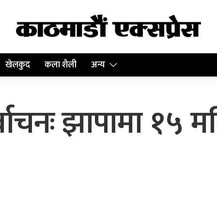
खेलकुद
कला शैली
अन्य
र्वाचनः झापामा १५