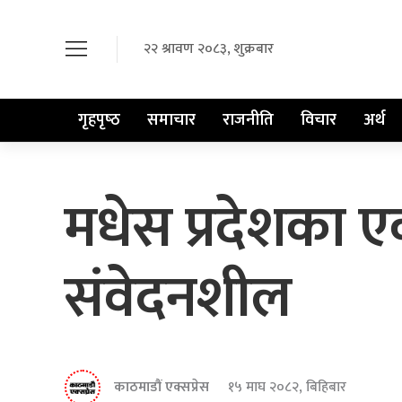
२२ श्रावण २०८३, शुक्रबार
गृहपृष्‍ठ
समाचार
राजनीति
विचार
अर्थ
मधेस प्रदेशका
संवेदनशील
काठमाडौं एक्सप्रेस
१५ माघ २०८२, बिहिबार