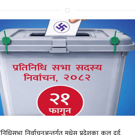
िनिधिसभा निर्वाचनअन्तर्गत मधेस प्रदेशका कूल दुई