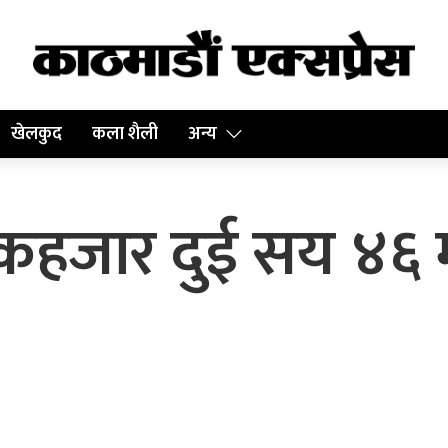
खेलकुद
कला शैली
अन्य
 एकहजार दुई सय ४६