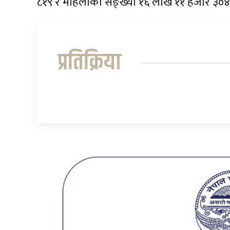
८१९ र महिलाको सङ्ख्या १६ लाख ११ हजार ३०
प्रतिक्रिया