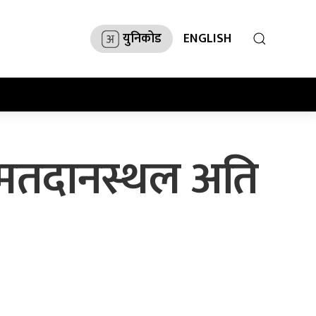
युनिकोड
ENGLISH
 मतदानस्थल अति