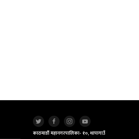
काठमाडौं महानगरपालिका- १०, थापागाउँ