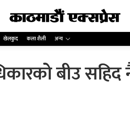
खेलकुद
कला शैली
अन्य
िकारको बीउ सहिद नै 