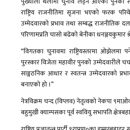
पुख्यौली थलोमा चुनाव लड्न आएका पुनको सक
राष्ट्रिय राजनीतिमा सृजना भएको फरक परिवेश
उम्मेदवारको प्रभाव तथा सम्बद्ध राजनीतिक दल
परिणामप्रति चासो बढेको बेनीका धनञ्जयकुमार श्र
“विगतका चुनावमा राष्ट्रियस्तरमा ओझेलमा पर्
पुरस्कार विजेता महावीर पुनको उम्मेदवारीले च
साङ्गठनिक आधार र स्वतन्त्र उम्मेदवारको प
बनाएको हो ।”
नेत्रविक्रम चन्द (विप्लव) नेतृत्वको नेकपा ९माओ
बहुमुखी क्याम्पसका पूर्व स्ववियु सभापति क्षेत्र
राष्ट्रिय प्रजातन्त्र पार्टी ९राप्रपा०का डम्मरबहादुर