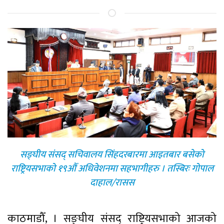
सङ्घीय संसद् सचिवालय सिंहदरबारमा आइतबार बसेको
राष्ट्रियसभाको १९औँ अधिवेशनमा सहभागीहरु । तस्बिरः गोपाल
दाहाल/रासस
काठमाडौँ, । सङ्घीय संसद् राष्ट्रियसभाको आजको