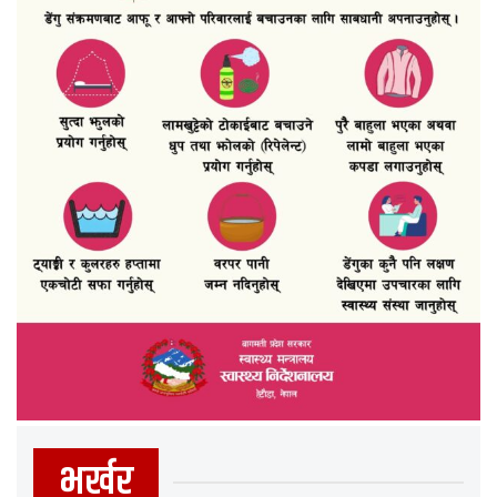
भर्खर