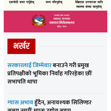
भर्खर
सरकारलाई जिम्मेवार
बनाउने गरी प्रमुख
प्रतिपक्षीको भूमिका निर्वाह गरिरहेका छौँः
सभापति थापा
ग्यास अभाव
हुँदैन, अनावश्यक सिलिण्डर
सञ्चय नगरौँः ग्यास उद्योग सङ्घ