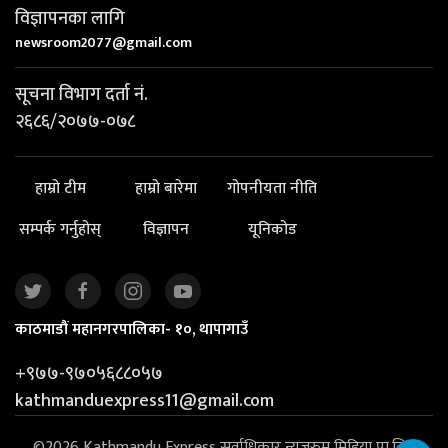
विज्ञापनका लागि
newsroom2077@gmail.com
सूचना विभाग दर्ता नं.
२६८६/२०७७-०७८
हाम्रो टीम
हाम्रो बारेमा
गोपनीयता नीति
सम्पर्क गर्नुहोस्
विज्ञापन
यूनिकोड
काठमाडौं महानगरपालिका- १०, थापागाउँ
+९७७-९७०५६८८०५७
kathmanduexpress11@gmail.com
©2026 Kathmandu Express सर्वाधिकार न्यूजरुम मिडिया प्रा.लि. |