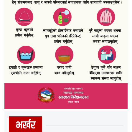
भर्खर