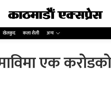
खेलकुद
कला शैली
अन्य
ाल माविमा एक करोडक