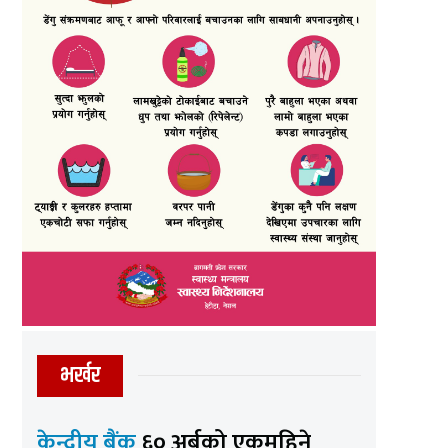
भर्खर
केन्द्रीय बैंक
६० अर्बको एकमहिने