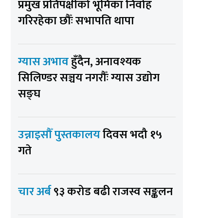
प्रमुख प्रतिपक्षीको भूमिका निर्वाह
गरिरहेका छौँः सभापति थापा
ग्यास अभाव
हुँदैन, अनावश्यक
सिलिण्डर सञ्चय नगरौँः ग्यास उद्योग
सङ्घ
उन्नाइसौँ पुस्तकालय
दिवस भदौ १५
गते
चार अर्ब
९३ करोड बढी राजस्व सङ्कलन