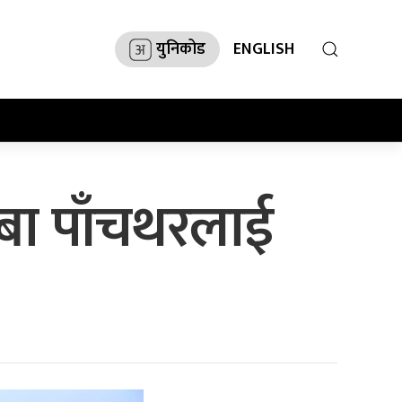
युनिकोड
ENGLISH
्बा पाँचथरलाई