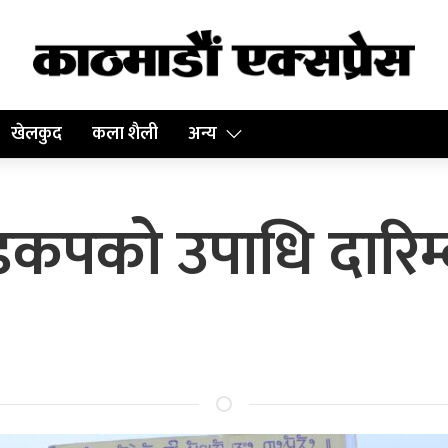
खेलकुद
कला शैली
अन्य
्डकपको उपाधि दारिम