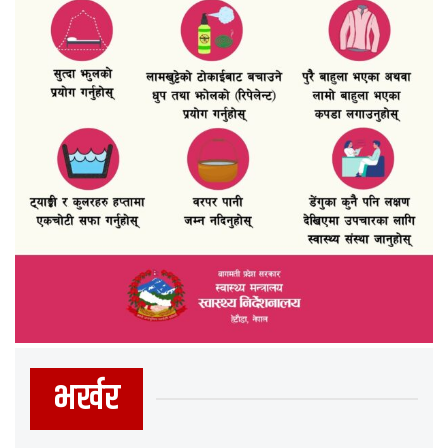
भर्खर