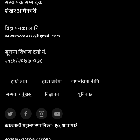
संस्थापक सम्पादक
शेखर अधिकारी
विज्ञापनका लागि
newsroom2077@gmail.com
सूचना विभाग दर्ता नं.
२६८६/२०७७-०७८
हाम्रो टीम
हाम्रो बारेमा
गोपनीयता नीति
सम्पर्क गर्नुहोस्
विज्ञापन
यूनिकोड
काठमाडौं महानगरपालिका- १०, थापागाउँ
+९७७-९७०५६८८०५७