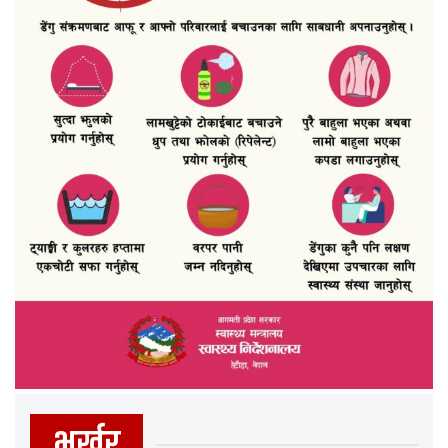
भर्खर