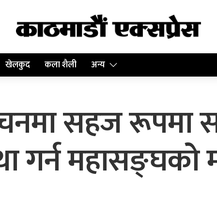
खेलकुद
कला शैली
अन्य
्वाचनमा सहज रूपमा 
था गर्न महासङ्घको 