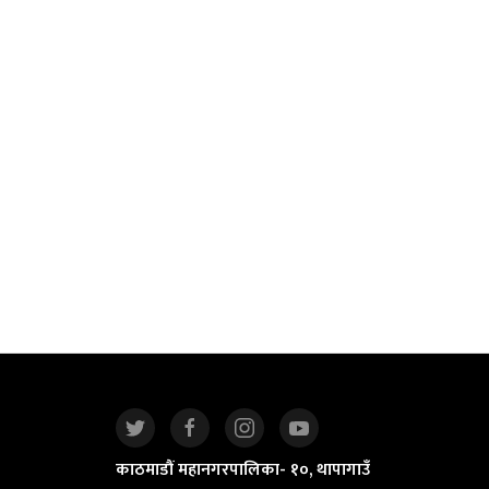
काठमाडौं महानगरपालिका- १०, थापागाउँ