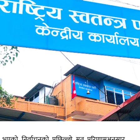
ार भएको निर्वाचनको पछिल्लो मत परिणामअनुसार