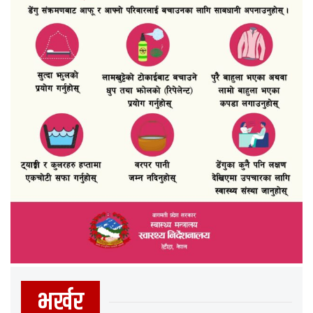
भर्खर