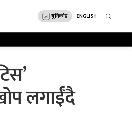
युनिकोड
ENGLISH
टिस’
खोप लगाईँदै