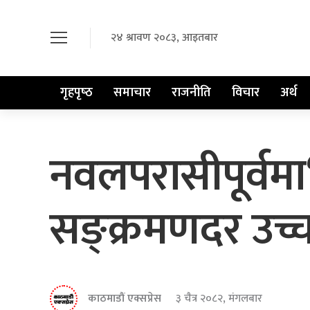
२४ श्रावण २०८३, आइतबार
गृहपृष्‍ठ
समाचार
राजनीति
विचार
अर्थ
नवलपरासीपूर्वमा
सङ्क्रमणदर उच्च
काठमाडौं एक्सप्रेस
३ चैत्र २०८२, मंगलबार