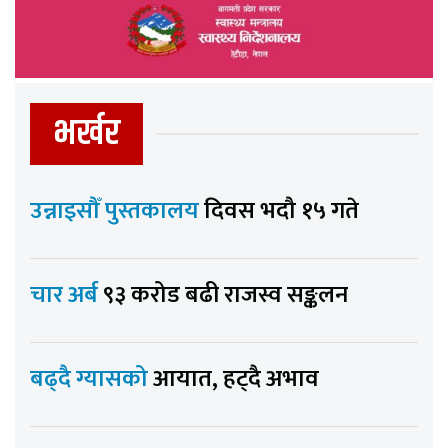
भर्खर
उन्नाइसौँ पुस्तकालय
दिवस भदौ १५ गते
चार अर्ब
९३ करोड बढी राजस्व सङ्कलन
बढ्दै ग्यासको
आयात, हट्दै अभाव