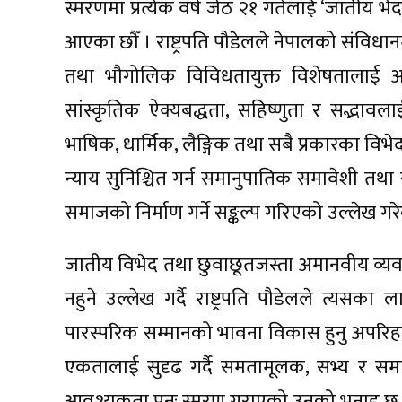
स्मरणमा प्रत्येक वर्ष जेठ २१ गतेलाई ‘जातीय भ
आएका छौँ । राष्ट्रपति पौडेलले नेपालको संविधान
तथा भौगोलिक विविधतायुक्त विशेषतालाई 
सांस्कृतिक ऐक्यबद्धता, सहिष्णुता र सद्भावलाई सं
भाषिक, धार्मिक, लैङ्गिक तथा सबै प्रकारका विभ
न्याय सुनिश्चित गर्न समानुपातिक समावेशी 
समाजको निर्माण गर्ने सङ्कल्प गरिएको उल्लेख गर
जातीय विभेद तथा छुवाछूतजस्ता अमानवीय व्यवहा
नहुने उल्लेख गर्दै राष्ट्रपति पौडेलले त्यसक
पारस्परिक सम्मानको भावना विकास हुनु अपरिह
एकतालाई सुदृढ गर्दै समतामूलक, सभ्य र समाव
आवश्यकता पुनः स्मरण गराएको उनको भनाइ छ