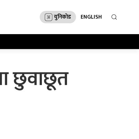
युनिकोड
ENGLISH
था छुवाछूत