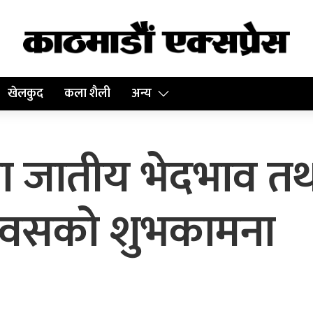
खेलकुद
कला शैली
अन्य
द्वारा जातीय भेदभाव त
य दिवसको शुभकामना