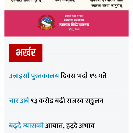
भर्खर
उन्नाइसौँ पुस्तकालय
दिवस भदौ १५ गते
चार अर्ब
९३ करोड बढी राजस्व सङ्कलन
बढ्दै ग्यासको
आयात, हट्दै अभाव