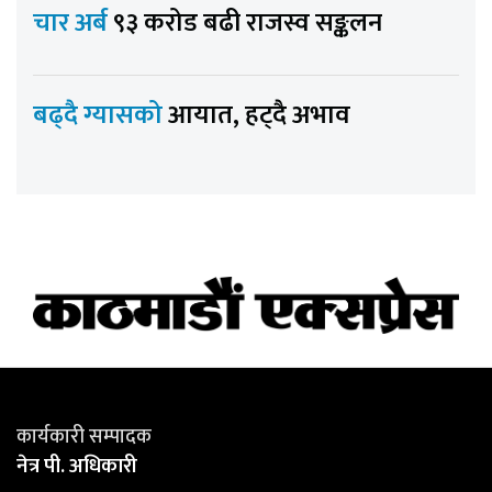
चार अर्ब
९३ करोड बढी राजस्व सङ्कलन
बढ्दै ग्यासको
आयात, हट्दै अभाव
कार्यकारी सम्पादक
नेत्र पी. अधिकारी