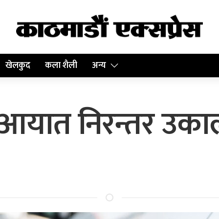
खेलकुद
कला शैली
अन्य
्थ आयात निरन्तर उका