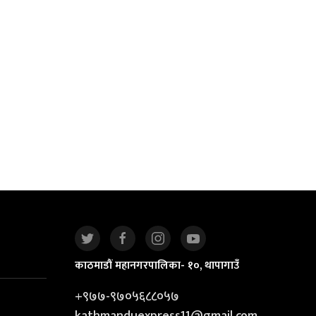
काठमाडौं महानगरपालिका- १०, थापागाउँ
+९७७-९७०५६८८०५७
kathmanduexpress11@gmail.com