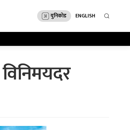
युनिकोड
ENGLISH
ो विनिमयदर