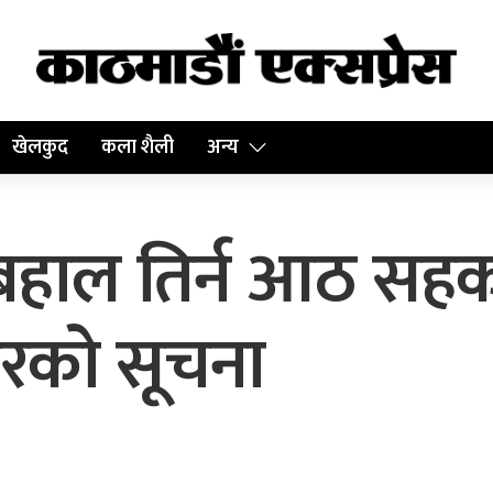
खेलकुद
कला शैली
अन्य
रबहाल तिर्न आठ सह
रको सूचना