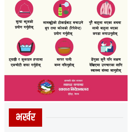
भर्खर