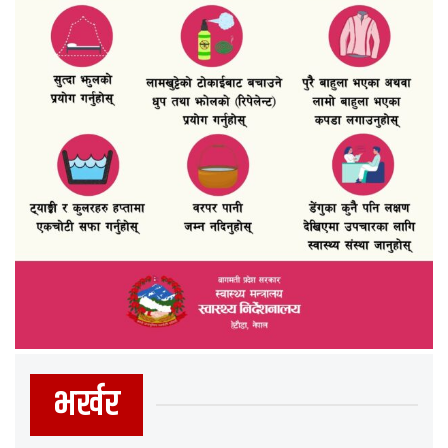
भर्खर