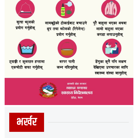
भर्खर