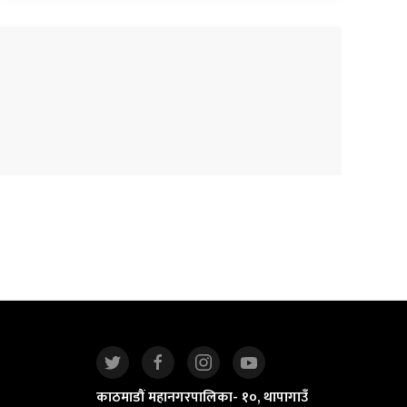
काठमाडौं महानगरपालिका- १०, थापागाउँ