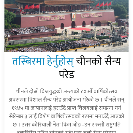
तस्बिरमा हेर्नुहोस्
चीनको सैन्य
परेड
चीनले दोस्रो विश्वयुद्धको अन्त्यको ८०औँ वार्षिकोत्सव
अवसरमा विशाल सैन्य परेड आयोजना गरेको छ । चीनले सन्
१९४५ मा जापानलाई हराउँदै प्राप्त विजयलाई सम्झना गर्न
सेप्टेम्बर ३ लाई विशेष वार्षिकोत्सवको रूपमा मनाउँदै आएको
छ । उत्तर कोरियाली नेता किम जोङ–उन र रुसी राष्ट्रपति
भ्लादिमिर पुटिन चीनको सबैभन्दा ठूलो सैन्य परेडमा