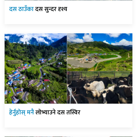
दस ठाउँका
दस सुन्दर दृश्य
हेर्नुहोस् मनै
लोभ्याउने दस तस्विर