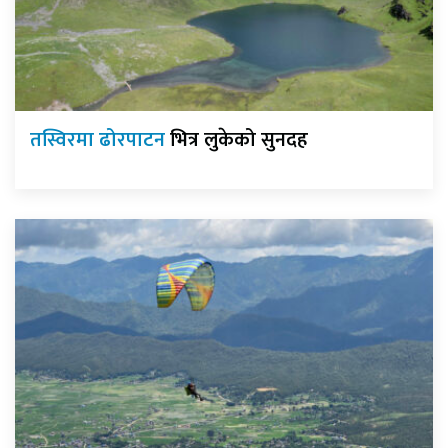
तस्विरमा ढोरपाटन
भित्र लुकेको सुनदह