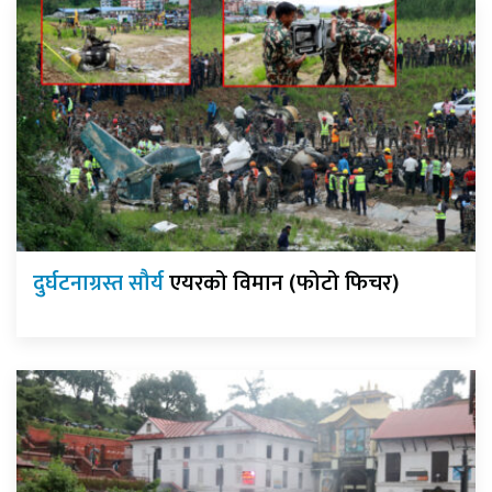
दुर्घटनाग्रस्त सौर्य
एयरको विमान (फोटो फिचर)