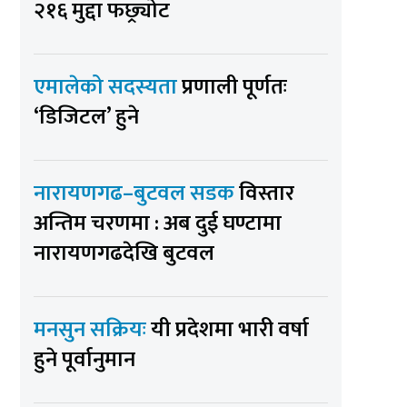
२१६ मुद्दा फछ्र्योट
एमालेको सदस्यता
प्रणाली पूर्णतः
‘डिजिटल’ हुने
नारायणगढ–बुटवल सडक
विस्तार
अन्तिम चरणमा : अब दुई घण्टामा
नारायणगढदेखि बुटवल
मनसुन सक्रियः
यी प्रदेशमा भारी वर्षा
हुने पूर्वानुमान