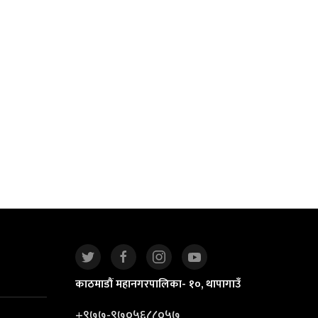
काठमाडौं महानगरपालिका- १०, थापागाउँ
+९७७-९७०५६८८०५७