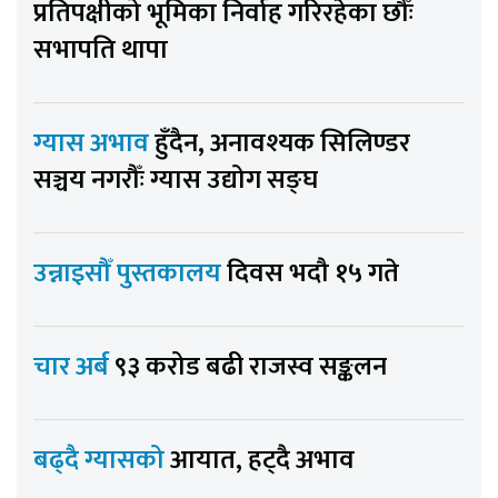
प्रतिपक्षीको भूमिका निर्वाह गरिरहेका छौँः
सभापति थापा
ग्यास अभाव
हुँदैन, अनावश्यक सिलिण्डर
सञ्चय नगरौँः ग्यास उद्योग सङ्घ
उन्नाइसौँ पुस्तकालय
दिवस भदौ १५ गते
चार अर्ब
९३ करोड बढी राजस्व सङ्कलन
बढ्दै ग्यासको
आयात, हट्दै अभाव