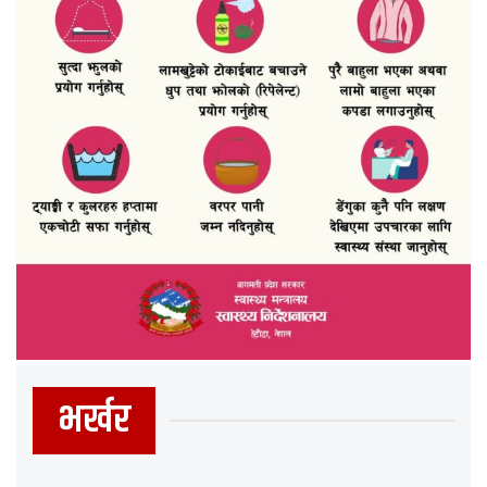
भर्खर