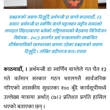
प्रश्नहरूको जवाफ दिनुहुँदै अर्थमन्त्री डा वाग्ले काठमाडौँ, २३
असारः अर्थमन्त्री डा स्वर्णिम वाग्ले मङ्गलबार सङ्गीय संसदको
सभाहल सिंहदरबारमा बसेको राष्ट्रियसभाको बैठकमा विनियोजन
विधेयक– २०८३ अन्तर्गत अर्थ मन्त्रालयसँग सम्बन्धित
शीर्षकमाथिको छलफलका क्रममा उठेका प्रश्नहरूको जवाफ
दिनुहुँदै । तस्बिरः प्रदीपराज वन्त÷रासस
काठमाडौँ, ।
अर्थमन्त्री डा स्वर्णिम वाग्लेले गत चैत १३
गते वर्तमान सरकार गठन भएलगत्तै सार्वजनिक
गरिएको शासकीय सुधारका १०० बुँदे कार्यसूचीमध्ये
उल्लेख्य मात्रामा अर्थात् ८७।२ प्रतिशत प्रगति हासिल
भएको बताएका छन् ।